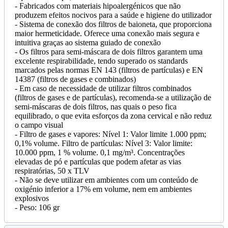
- Fabricados com materiais hipoalergénicos que não
produzem efeitos nocivos para a saúde e higiene do utilizador
- Sistema de conexão dos filtros de baioneta, que proporciona
maior hermeticidade. Oferece uma conexão mais segura e
intuitiva graças ao sistema guiado de conexão
- Os filtros para semi-máscara de dois filtros garantem uma
excelente respirabilidade, tendo superado os standards
marcados pelas normas EN 143 (filtros de partículas) e EN
14387 (filtros de gases e combinados)
- Em caso de necessidade de utilizar filtros combinados
(filtros de gases e de partículas), recomenda-se a utilização de
semi-máscaras de dois filtros, nas quais o peso fica
equilibrado, o que evita esforços da zona cervical e não reduz
o campo visual
- Filtro de gases e vapores: Nível 1: Valor limite 1.000 ppm;
0,1% volume. Filtro de partículas: Nível 3: Valor limite:
10.000 ppm, 1 % volume. 0,1 mg/m³. Concentrações
elevadas de pó e partículas que podem afetar as vias
respiratórias, 50 x TLV
- Não se deve utilizar em ambientes com um conteúdo de
oxigénio inferior a 17% em volume, nem em ambientes
explosivos
- Peso: 106 gr