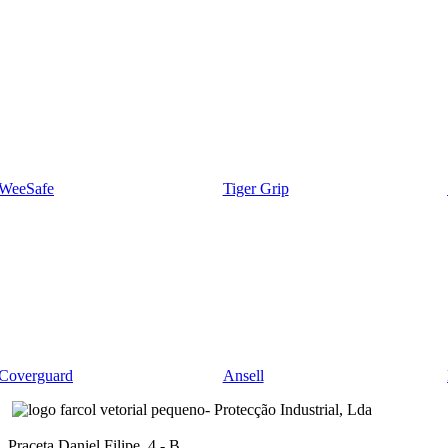
WeeSafe
Tiger Grip
Coverguard
Ansell
- Protecção Industrial, Lda
Praceta Daniel Filipe, 4 - B