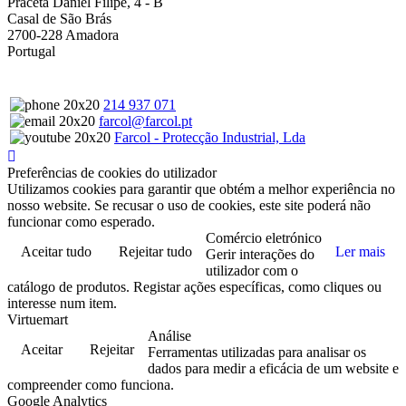
Praceta Daniel Filipe, 4 - B
Casal de São Brás
2700-228 Amadora
Portugal
214 937 071
farcol@farcol.pt
Farcol - Protecção Industrial, Lda
Preferências de cookies do utilizador
Utilizamos cookies para garantir que obtém a melhor experiência no
nosso website. Se recusar o uso de cookies, este site poderá não
funcionar como esperado.
Comércio eletrónico
Aceitar tudo
Rejeitar tudo
Ler mais
Gerir interações do
utilizador com o
catálogo de produtos. Registar ações específicas, como cliques ou
interesse num item.
Virtuemart
Análise
Aceitar
Rejeitar
Ferramentas utilizadas para analisar os
dados para medir a eficácia de um website e
compreender como funciona.
Google Analytics