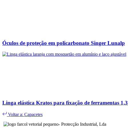
Óculos de proteção em policarbonato Singer Lunalp
Linga elástica Kratos para fixação de ferramentas 1,
Voltar a: Capacetes
- Protecção Industrial, Lda