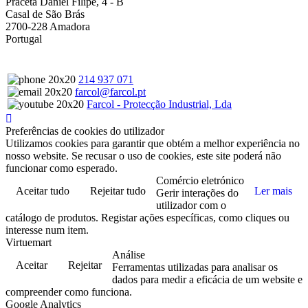
Praceta Daniel Filipe, 4 - B
Casal de São Brás
2700-228 Amadora
Portugal
214 937 071
farcol@farcol.pt
Farcol - Protecção Industrial, Lda
Preferências de cookies do utilizador
Utilizamos cookies para garantir que obtém a melhor experiência no
nosso website. Se recusar o uso de cookies, este site poderá não
funcionar como esperado.
Comércio eletrónico
Aceitar tudo
Rejeitar tudo
Ler mais
Gerir interações do
utilizador com o
catálogo de produtos. Registar ações específicas, como cliques ou
interesse num item.
Virtuemart
Análise
Aceitar
Rejeitar
Ferramentas utilizadas para analisar os
dados para medir a eficácia de um website e
compreender como funciona.
Google Analytics