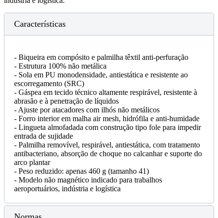
indústria e logística.
Características
- Biqueira em compósito e palmilha têxtil anti-perfuração
- Estrutura 100% não metálica
- Sola em PU monodensidade, antiestática e resistente ao
escorregamento (SRC)
- Gáspea em tecido técnico altamente respirável, resistente à
abrasão e à penetração de líquidos
- Ajuste por atacadores com ilhós não metálicos
- Forro interior em malha air mesh, hidrófila e anti-humidade
- Lingueta almofadada com construção tipo fole para impedir
entrada de sujidade
- Palmilha removível, respirável, antiestática, com tratamento
antibacteriano, absorção de choque no calcanhar e suporte do
arco plantar
- Peso reduzido: apenas 460 g (tamanho 41)
- Modelo não magnético indicado para trabalhos
aeroportuários, indústria e logística
Normas