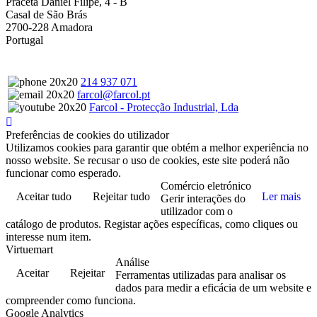
Praceta Daniel Filipe, 4 - B
Casal de São Brás
2700-228 Amadora
Portugal
214 937 071
farcol@farcol.pt
Farcol - Protecção Industrial, Lda
Preferências de cookies do utilizador
Utilizamos cookies para garantir que obtém a melhor experiência no
nosso website. Se recusar o uso de cookies, este site poderá não
funcionar como esperado.
Comércio eletrónico
Aceitar tudo
Rejeitar tudo
Ler mais
Gerir interações do
utilizador com o
catálogo de produtos. Registar ações específicas, como cliques ou
interesse num item.
Virtuemart
Análise
Aceitar
Rejeitar
Ferramentas utilizadas para analisar os
dados para medir a eficácia de um website e
compreender como funciona.
Google Analytics