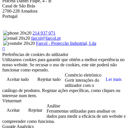
Praceta Daniel Filipe, 4 - B
Casal de São Brás
2700-228 Amadora
Portugal
214 937 071
farcol@farcol.pt
Farcol - Protecção Industrial, Lda
Preferências de cookies do utilizador
Utilizamos cookies para garantir que obtém a melhor experiência no
nosso website. Se recusar o uso de cookies, este site poderá não
funcionar como esperado.
Comércio eletrónico
Aceitar tudo
Rejeitar tudo
Ler mais
Gerir interações do
utilizador com o
catálogo de produtos. Registar ações específicas, como cliques ou
interesse num item.
Virtuemart
Análise
Aceitar
Rejeitar
Ferramentas utilizadas para analisar os
dados para medir a eficácia de um website e
compreender como funciona.
Google Analytics