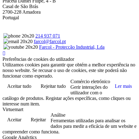
Praceta Daniel Filipe, 4 - B
Casal de São Brás
2700-228 Amadora
Portugal
214 937 071
farcol@farcol.pt
Farcol - Protecção Industrial, Lda
Preferências de cookies do utilizador
Utilizamos cookies para garantir que obtém a melhor experiência no
nosso website. Se recusar o uso de cookies, este site poderá não
funcionar como esperado.
Comércio eletrónico
Aceitar tudo
Rejeitar tudo
Ler mais
Gerir interações do
utilizador com o
catálogo de produtos. Registar ações específicas, como cliques ou
interesse num item.
Virtuemart
Análise
Aceitar
Rejeitar
Ferramentas utilizadas para analisar os
dados para medir a eficácia de um website e
compreender como funciona.
Google Analytics