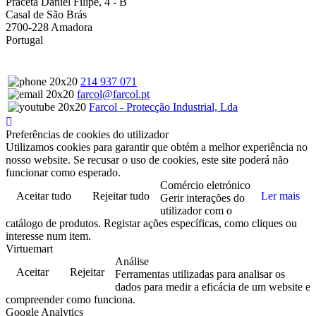
Praceta Daniel Filipe, 4 - B
Casal de São Brás
2700-228 Amadora
Portugal
214 937 071
farcol@farcol.pt
Farcol - Protecção Industrial, Lda
Preferências de cookies do utilizador
Utilizamos cookies para garantir que obtém a melhor experiência no
nosso website. Se recusar o uso de cookies, este site poderá não
funcionar como esperado.
Comércio eletrónico
Aceitar tudo
Rejeitar tudo
Ler mais
Gerir interações do
utilizador com o
catálogo de produtos. Registar ações específicas, como cliques ou
interesse num item.
Virtuemart
Análise
Aceitar
Rejeitar
Ferramentas utilizadas para analisar os
dados para medir a eficácia de um website e
compreender como funciona.
Google Analytics