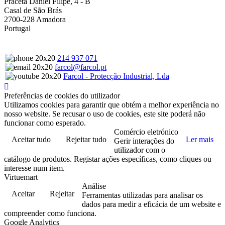
Praceta Daniel Filipe, 4 - B
Casal de São Brás
2700-228 Amadora
Portugal
214 937 071
farcol@farcol.pt
Farcol - Protecção Industrial, Lda
Preferências de cookies do utilizador
Utilizamos cookies para garantir que obtém a melhor experiência no
nosso website. Se recusar o uso de cookies, este site poderá não
funcionar como esperado.
Comércio eletrónico
Aceitar tudo
Rejeitar tudo
Ler mais
Gerir interações do
utilizador com o
catálogo de produtos. Registar ações específicas, como cliques ou
interesse num item.
Virtuemart
Análise
Aceitar
Rejeitar
Ferramentas utilizadas para analisar os
dados para medir a eficácia de um website e
compreender como funciona.
Google Analytics