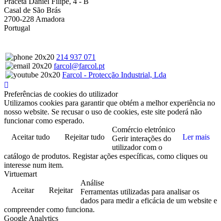
Praceta Daniel Filipe, 4 - B
Casal de São Brás
2700-228 Amadora
Portugal
214 937 071
farcol@farcol.pt
Farcol - Protecção Industrial, Lda
Preferências de cookies do utilizador
Utilizamos cookies para garantir que obtém a melhor experiência no
nosso website. Se recusar o uso de cookies, este site poderá não
funcionar como esperado.
Comércio eletrónico
Aceitar tudo
Rejeitar tudo
Ler mais
Gerir interações do
utilizador com o
catálogo de produtos. Registar ações específicas, como cliques ou
interesse num item.
Virtuemart
Análise
Aceitar
Rejeitar
Ferramentas utilizadas para analisar os
dados para medir a eficácia de um website e
compreender como funciona.
Google Analytics