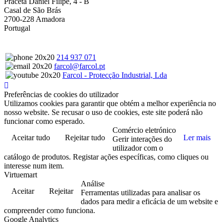
Praceta Daniel Filipe, 4 - B
Casal de São Brás
2700-228 Amadora
Portugal
214 937 071
farcol@farcol.pt
Farcol - Protecção Industrial, Lda
Preferências de cookies do utilizador
Utilizamos cookies para garantir que obtém a melhor experiência no
nosso website. Se recusar o uso de cookies, este site poderá não
funcionar como esperado.
Comércio eletrónico
Aceitar tudo
Rejeitar tudo
Ler mais
Gerir interações do
utilizador com o
catálogo de produtos. Registar ações específicas, como cliques ou
interesse num item.
Virtuemart
Análise
Aceitar
Rejeitar
Ferramentas utilizadas para analisar os
dados para medir a eficácia de um website e
compreender como funciona.
Google Analytics