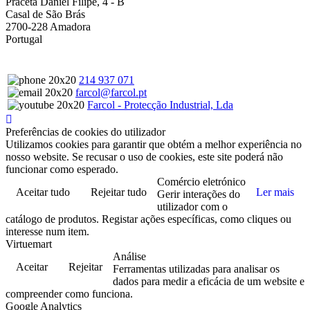
Praceta Daniel Filipe, 4 - B
Casal de São Brás
2700-228 Amadora
Portugal
214 937 071
farcol@farcol.pt
Farcol - Protecção Industrial, Lda
Preferências de cookies do utilizador
Utilizamos cookies para garantir que obtém a melhor experiência no
nosso website. Se recusar o uso de cookies, este site poderá não
funcionar como esperado.
Comércio eletrónico
Aceitar tudo
Rejeitar tudo
Ler mais
Gerir interações do
utilizador com o
catálogo de produtos. Registar ações específicas, como cliques ou
interesse num item.
Virtuemart
Análise
Aceitar
Rejeitar
Ferramentas utilizadas para analisar os
dados para medir a eficácia de um website e
compreender como funciona.
Google Analytics