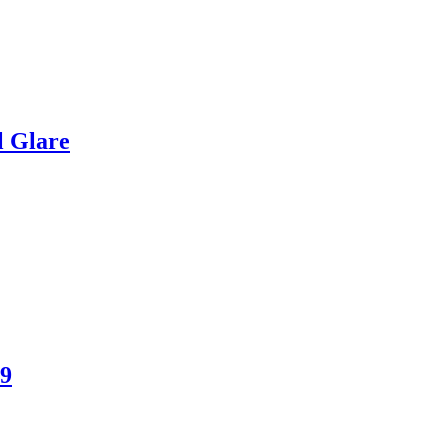
l Glare
89