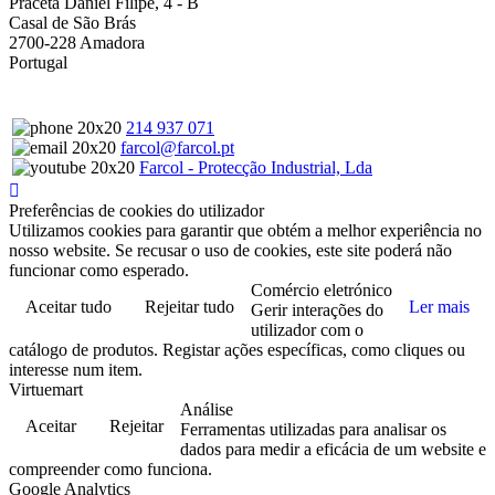
Praceta Daniel Filipe, 4 - B
Casal de São Brás
2700-228 Amadora
Portugal
214 937 071
farcol@farcol.pt
Farcol - Protecção Industrial, Lda
Preferências de cookies do utilizador
Utilizamos cookies para garantir que obtém a melhor experiência no
nosso website. Se recusar o uso de cookies, este site poderá não
funcionar como esperado.
Comércio eletrónico
Aceitar tudo
Rejeitar tudo
Ler mais
Gerir interações do
utilizador com o
catálogo de produtos. Registar ações específicas, como cliques ou
interesse num item.
Virtuemart
Análise
Aceitar
Rejeitar
Ferramentas utilizadas para analisar os
dados para medir a eficácia de um website e
compreender como funciona.
Google Analytics