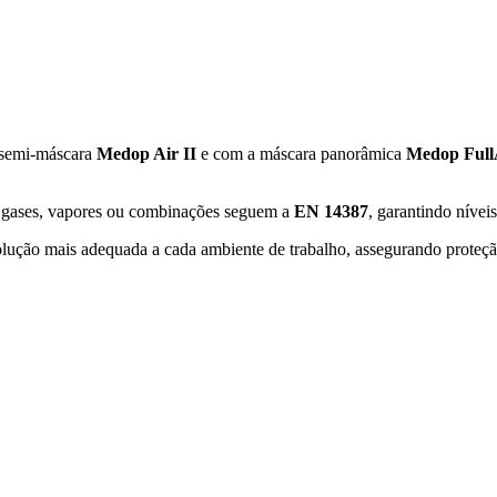
a semi‑máscara
Medop Air II
e com a máscara panorâmica
Medop Full
ra gases, vapores ou combinações seguem a
EN 14387
, garantindo níve
olução mais adequada a cada ambiente de trabalho, assegurando proteção