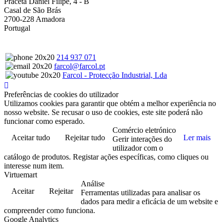
Praceta Daniel Filipe, 4 - B
Casal de São Brás
2700-228 Amadora
Portugal
214 937 071
farcol@farcol.pt
Farcol - Protecção Industrial, Lda
Preferências de cookies do utilizador
Utilizamos cookies para garantir que obtém a melhor experiência no
nosso website. Se recusar o uso de cookies, este site poderá não
funcionar como esperado.
Comércio eletrónico
Aceitar tudo
Rejeitar tudo
Ler mais
Gerir interações do
utilizador com o
catálogo de produtos. Registar ações específicas, como cliques ou
interesse num item.
Virtuemart
Análise
Aceitar
Rejeitar
Ferramentas utilizadas para analisar os
dados para medir a eficácia de um website e
compreender como funciona.
Google Analytics