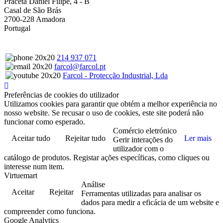
Praceta Daniel Filipe, 4 - B
Casal de São Brás
2700-228 Amadora
Portugal
214 937 071
farcol@farcol.pt
Farcol - Protecção Industrial, Lda
Preferências de cookies do utilizador
Utilizamos cookies para garantir que obtém a melhor experiência no
nosso website. Se recusar o uso de cookies, este site poderá não
funcionar como esperado.
Comércio eletrónico
Aceitar tudo
Rejeitar tudo
Ler mais
Gerir interações do
utilizador com o
catálogo de produtos. Registar ações específicas, como cliques ou
interesse num item.
Virtuemart
Análise
Aceitar
Rejeitar
Ferramentas utilizadas para analisar os
dados para medir a eficácia de um website e
compreender como funciona.
Google Analytics