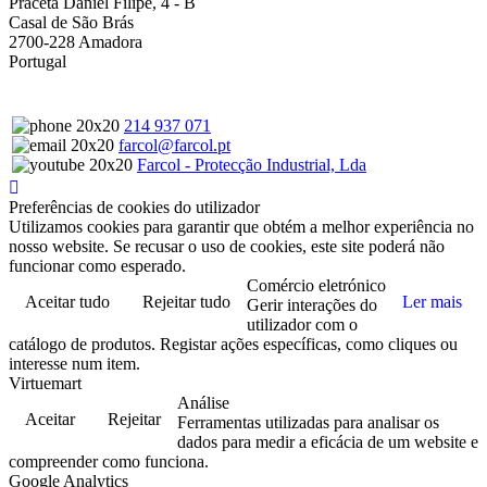
Praceta Daniel Filipe, 4 - B
Casal de São Brás
2700-228 Amadora
Portugal
214 937 071
farcol@farcol.pt
Farcol - Protecção Industrial, Lda
Preferências de cookies do utilizador
Utilizamos cookies para garantir que obtém a melhor experiência no
nosso website. Se recusar o uso de cookies, este site poderá não
funcionar como esperado.
Comércio eletrónico
Aceitar tudo
Rejeitar tudo
Ler mais
Gerir interações do
utilizador com o
catálogo de produtos. Registar ações específicas, como cliques ou
interesse num item.
Virtuemart
Análise
Aceitar
Rejeitar
Ferramentas utilizadas para analisar os
dados para medir a eficácia de um website e
compreender como funciona.
Google Analytics