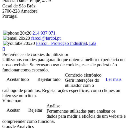
Praceta Daniel Filipe, 4 - B
Casal de São Brás
2700-228 Amadora
Portugal
214 937 071
farcol@farcol.pt
Farcol - Protecção Industrial, Lda
Preferências de cookies do utilizador
Utilizamos cookies para garantir que obtém a melhor experiência no
nosso website. Se recusar o uso de cookies, este site poderá não
funcionar como esperado.
Comércio eletrónico
Aceitar tudo
Rejeitar tudo
Ler mais
Gerir interações do
utilizador com o
catálogo de produtos. Registar ações específicas, como cliques ou
interesse num item.
Virtuemart
Análise
Aceitar
Rejeitar
Ferramentas utilizadas para analisar os
dados para medir a eficácia de um website e
compreender como funciona.
Google Analytics