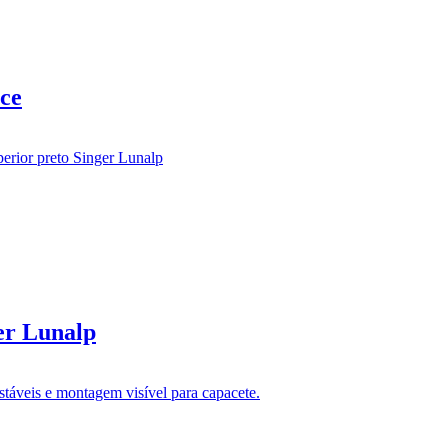
ce
er Lunalp