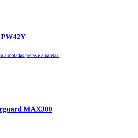
st PW42Y
verguard MAX300