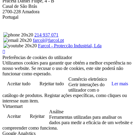
Praceta Daniel Filipe, 4 - B
Casal de São Brás
2700-228 Amadora
Portugal
214 937 071
farcol@farcol.pt
Farcol - Protecção Industrial, Lda
Preferências de cookies do utilizador
Utilizamos cookies para garantir que obtém a melhor experiência no
nosso website. Se recusar o uso de cookies, este site poderá não
funcionar como esperado.
Comércio eletrónico
Aceitar tudo
Rejeitar tudo
Ler mais
Gerir interações do
utilizador com o
catálogo de produtos. Registar ações específicas, como cliques ou
interesse num item.
Virtuemart
Análise
Aceitar
Rejeitar
Ferramentas utilizadas para analisar os
dados para medir a eficácia de um website e
compreender como funciona.
Google Analytics