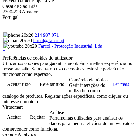
Praceta Daniel Filipe, 4 - B
Casal de São Brás
2700-228 Amadora
Portugal
214 937 071
farcol@farcol.pt
Farcol - Protecção Industrial, Lda
Preferências de cookies do utilizador
Utilizamos cookies para garantir que obtém a melhor experiência no
nosso website. Se recusar o uso de cookies, este site poderá não
funcionar como esperado.
Comércio eletrónico
Aceitar tudo
Rejeitar tudo
Ler mais
Gerir interações do
utilizador com o
catálogo de produtos. Registar ações específicas, como cliques ou
interesse num item.
Virtuemart
Análise
Aceitar
Rejeitar
Ferramentas utilizadas para analisar os
dados para medir a eficácia de um website e
compreender como funciona.
Google Analytics