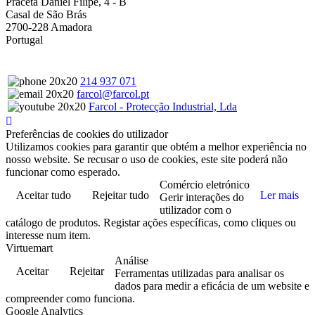
Praceta Daniel Filipe, 4 - B
Casal de São Brás
2700-228 Amadora
Portugal
214 937 071
farcol@farcol.pt
Farcol - Protecção Industrial, Lda
Preferências de cookies do utilizador
Utilizamos cookies para garantir que obtém a melhor experiência no
nosso website. Se recusar o uso de cookies, este site poderá não
funcionar como esperado.
Comércio eletrónico
Aceitar tudo
Rejeitar tudo
Ler mais
Gerir interações do
utilizador com o
catálogo de produtos. Registar ações específicas, como cliques ou
interesse num item.
Virtuemart
Análise
Aceitar
Rejeitar
Ferramentas utilizadas para analisar os
dados para medir a eficácia de um website e
compreender como funciona.
Google Analytics