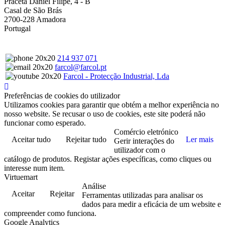
Praceta Daniel Filipe, 4 - B
Casal de São Brás
2700-228 Amadora
Portugal
214 937 071
farcol@farcol.pt
Farcol - Protecção Industrial, Lda
Preferências de cookies do utilizador
Utilizamos cookies para garantir que obtém a melhor experiência no
nosso website. Se recusar o uso de cookies, este site poderá não
funcionar como esperado.
Comércio eletrónico
Aceitar tudo
Rejeitar tudo
Ler mais
Gerir interações do
utilizador com o
catálogo de produtos. Registar ações específicas, como cliques ou
interesse num item.
Virtuemart
Análise
Aceitar
Rejeitar
Ferramentas utilizadas para analisar os
dados para medir a eficácia de um website e
compreender como funciona.
Google Analytics