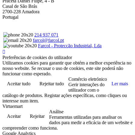
Praceta Daniel Filipe, 4 - B
Casal de São Brás
2700-228 Amadora
Portugal
214 937 071
farcol@farcol.pt
Farcol - Protecção Industrial, Lda
Preferências de cookies do utilizador
Utilizamos cookies para garantir que obtém a melhor experiência no
nosso website. Se recusar o uso de cookies, este site poderá não
funcionar como esperado.
Comércio eletrónico
Aceitar tudo
Rejeitar tudo
Ler mais
Gerir interações do
utilizador com o
catálogo de produtos. Registar ações específicas, como cliques ou
interesse num item.
Virtuemart
Análise
Aceitar
Rejeitar
Ferramentas utilizadas para analisar os
dados para medir a eficácia de um website e
compreender como funciona.
Google Analytics