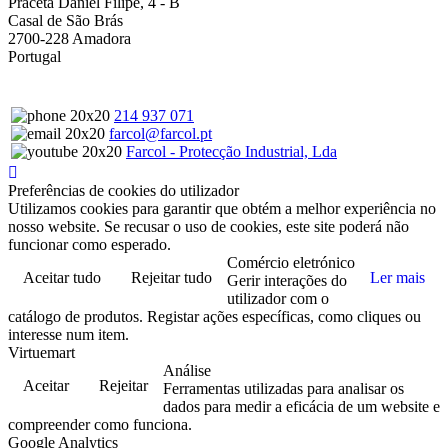
Praceta Daniel Filipe, 4 - B
Casal de São Brás
2700-228 Amadora
Portugal
214 937 071
farcol@farcol.pt
Farcol - Protecção Industrial, Lda
Preferências de cookies do utilizador
Utilizamos cookies para garantir que obtém a melhor experiência no
nosso website. Se recusar o uso de cookies, este site poderá não
funcionar como esperado.
Comércio eletrónico
Aceitar tudo
Rejeitar tudo
Ler mais
Gerir interações do
utilizador com o
catálogo de produtos. Registar ações específicas, como cliques ou
interesse num item.
Virtuemart
Análise
Aceitar
Rejeitar
Ferramentas utilizadas para analisar os
dados para medir a eficácia de um website e
compreender como funciona.
Google Analytics