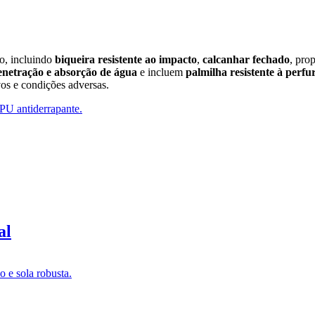
o, incluindo
biqueira resistente ao impacto
,
calcanhar fechado
, pro
enetração e absorção de água
e incluem
palmilha resistente à perfu
vos e condições adversas.
al