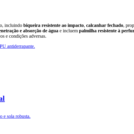
o, incluindo
biqueira resistente ao impacto
,
calcanhar fechado
, pro
enetração e absorção de água
e incluem
palmilha resistente à perfu
vos e condições adversas.
al