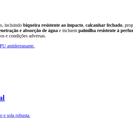
o, incluindo
biqueira resistente ao impacto
,
calcanhar fechado
, pro
enetração e absorção de água
e incluem
palmilha resistente à perfu
vos e condições adversas.
al