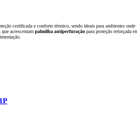
ção certificada e conforto térmico, sendo ideais para ambientes onde a
, que acrescentam
palmilha antiperfuração
para proteção reforçada em
limentação.
S1P