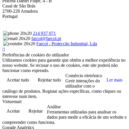
Praceta Daniel Filipe, 4 - B
Casal de São Brás
2700-228 Amadora
Portugal
214 937 071
farcol@farcol.pt
Farcol - Protecção Industrial, Lda
Preferências de cookies do utilizador
Utilizamos cookies para garantir que obtém a melhor experiência no
nosso website. Se recusar o uso de cookies, este site poderá não
funcionar como esperado.
Comércio eletrónico
Aceitar tudo
Rejeitar tudo
Ler mais
Gerir interações do
utilizador com o
catálogo de produtos. Registar ações específicas, como cliques ou
interesse num item.
Virtuemart
Análise
Aceitar
Rejeitar
Ferramentas utilizadas para analisar os
dados para medir a eficácia de um website e
compreender como funciona.
Google Analytics