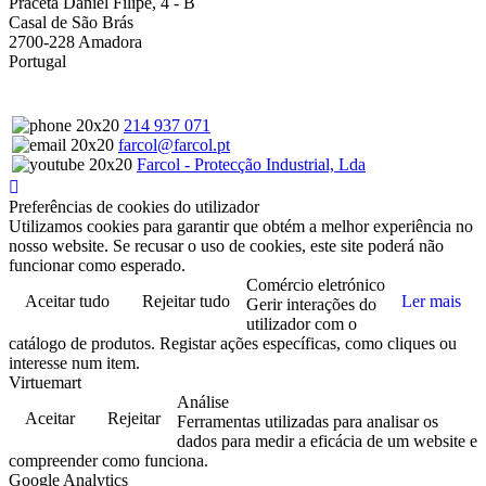
Praceta Daniel Filipe, 4 - B
Casal de São Brás
2700-228 Amadora
Portugal
214 937 071
farcol@farcol.pt
Farcol - Protecção Industrial, Lda
Preferências de cookies do utilizador
Utilizamos cookies para garantir que obtém a melhor experiência no
nosso website. Se recusar o uso de cookies, este site poderá não
funcionar como esperado.
Comércio eletrónico
Aceitar tudo
Rejeitar tudo
Ler mais
Gerir interações do
utilizador com o
catálogo de produtos. Registar ações específicas, como cliques ou
interesse num item.
Virtuemart
Análise
Aceitar
Rejeitar
Ferramentas utilizadas para analisar os
dados para medir a eficácia de um website e
compreender como funciona.
Google Analytics