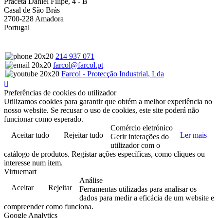
Praceta Daniel Filipe, 4 - B
Casal de São Brás
2700-228 Amadora
Portugal
214 937 071
farcol@farcol.pt
Farcol - Protecção Industrial, Lda
Preferências de cookies do utilizador
Utilizamos cookies para garantir que obtém a melhor experiência no
nosso website. Se recusar o uso de cookies, este site poderá não
funcionar como esperado.
Comércio eletrónico
Aceitar tudo
Rejeitar tudo
Ler mais
Gerir interações do
utilizador com o
catálogo de produtos. Registar ações específicas, como cliques ou
interesse num item.
Virtuemart
Análise
Aceitar
Rejeitar
Ferramentas utilizadas para analisar os
dados para medir a eficácia de um website e
compreender como funciona.
Google Analytics