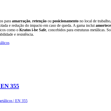
dos para
amarração
,
retenção
ou
posicionamento
no local de trabalh
rolada e redução do impacto em caso de queda. A gama inclui
amortece
ficos como o
Kratos i‑be Safe
, concebidos para estruturas metálicas. So
ilidade e resistência.
m EN 355